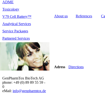
ADME
Toxicology
About us
References
Ca
V79 Cell Battery™
Analytical Services
Service Packages
Partnered Services
Adress
Directions
GenPharmTox BioTech AG
phone: +49 (0) 89 89 55 59 -
0
eMail:
info@genpharmtox.de